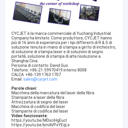
Giro della fabbrica
Controllo di qualità
Contattici
CYCJET è la marca commerciale di Yuchang Industrial
Company ha limitato. Come produttore, CYCJET hanno
più di 16 anni di esperienza per i tipi differenti di R & S di
Richieda una citazione
soluzione tenuta in mano di stampa a getto di inchiostro,
di soluzione di stampa laser e di soluzioni di segno
portatili, soluzione di stampa di alta risoluzione a
Shanghai Cina.
Persona di contatto: David Guo
Stampante a getto di inchiostro tenuta in mano
Telefono: +86-21-59970419 interno 8008
CALCA: +86-139 1763 1707
Email:
sales@cycjet.com
Stampante a getto di inchiostro industriale
Parole chiavi:
Macchina della marcatura del laser della fibra
Macchina della marcatura del laser
SHANGHAI YUCHANG CO. INDUSTRIALE, srl
, citata come
Stampante a laser della fibra
Attrezzatura di segno del laser
CYCJET
---Stampante a getto di inchiostro tenuta in mano
macchina di codifica e di segno
Macchina di codifica del laser
professionista e produttore di segno portatile della soluzione
Stampante di codifica del laser
situati a Shanghai, Cina.
Video funzionante:
stampante a getto di inchiostro di alta risoluzione
https://youtu.be/MDxciHgEucI
CYCJET
conta sulla sede sociale che ha esperti con più di
https://youtu.be/kmAVPxYEqLs