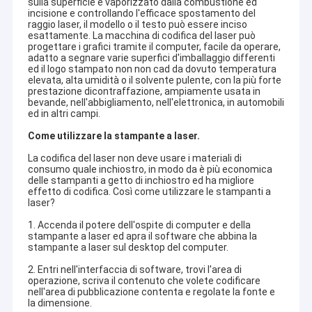
sulla superficie è vaporizzato dalla combustione ed
incisione e controllando l'efficace spostamento del
raggio laser, il modello o il testo può essere inciso
esattamente. La macchina di codifica del laser può
progettare i grafici tramite il computer, facile da operare,
adatto a segnare varie superfici d'imballaggio differenti
ed il logo stampato non non cad da dovuto temperatura
elevata, alta umidità o il solvente pulente, con la più forte
prestazione dicontraffazione, ampiamente usata in
bevande, nell'abbigliamento, nell'elettronica, in automobili
ed in altri campi.
Come utilizzare la stampante a laser.
La codifica del laser non deve usare i materiali di
consumo quale inchiostro, in modo da è più economica
delle stampanti a getto di inchiostro ed ha migliore
effetto di codifica. Così come utilizzare le stampanti a
laser?
1. Accenda il potere dell'ospite di computer e della
stampante a laser ed apra il software che abbina la
stampante a laser sul desktop del computer.
2. Entri nell'interfaccia di software, trovi l'area di
operazione, scriva il contenuto che volete codificare
nell'area di pubblicazione contenta e regolate la fonte e
la dimensione.