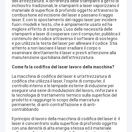
dell'attrezzatura. A differenza delle stampanti a getto di
inchiostro tradizionali, le stampanti a laser vaporizzano il
materiale di superficie di profondo oggetto attraverso la
combustione ed incisione del laser e passano il raggio
laser. E con lo spostamento del raggio laser per incidere
fuori i modelli e testo, che è ampiamente usato ed ha
migliore effetto di stampa. L'uso delle necessità delle
stampanti a laser di cooperare con il computer, pubblica il
contenuto del codice attraverso il software di sostegno
e poi utilizza la testa del laser per allineare il codice. Stia
attento a non lasciare il laser irradiare il corpo o
esaminare direttamente il laser e presti attenzione alla
manutenzione quotidiana dell'attrezzatura.
Come fa la codifica del laser lavoro della macchina?
La macchina di codifica del laser è un'attrezzatura di
codifica che utilizza il laser, l'ospite di computer, il
controllo interno e le lampade esterne di induzione per
eseguire una serie di modulazioni del lavoro, rinforzare e
la tecnologia di trattamento termico sulla superficie del
prodotto e raggiunge lo scopo della marcatura
permanente, di anti-contraffazione e di anti-
contrabbando.
Il principio di lavoro della macchina di codifica del laser è: il
laser è concentrato sulla superficie di profondo oggetto
con una densità di alta energia stessa ed il materiale