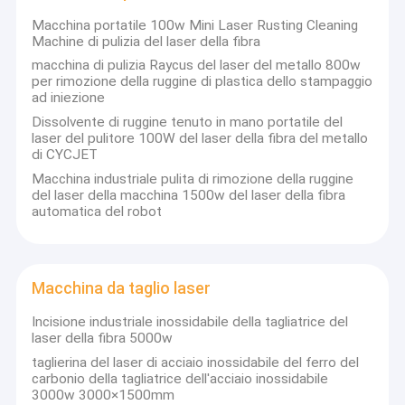
Stampatore Consumables
Visita del cliente & servizio in loco:
Macchina portatile 100w Mini Laser Rusting Cleaning
Machine di pulizia del laser della fibra
macchina di pulizia Raycus del laser del metallo 800w
per rimozione della ruggine di plastica dello stampaggio
Come impresa alta tecnologia, i prodotti di serie di CYCJET sono
ad iniezione
stati esportati a più di 120 paesi e regioni, quali gli Stati Uniti, la
Dissolvente di ruggine tenuto in mano portatile del
Gran-Bretagna, la Francia, la Germania, la Malesia, Singapore,
laser del pulitore 100W del laser della fibra del metallo
l'Indonesia, gli Emirati Arabi Uniti, l'Arabia Saudita, il Brasile, ecc…
di CYCJET
Ricevuto altamente lodato dai clienti domestici e stranieri.
Macchina industriale pulita di rimozione della ruggine
del laser della macchina 1500w del laser della fibra
automatica del robot
Macchina da taglio laser
Incisione industriale inossidabile della tagliatrice del
laser della fibra 5000w
taglierina del laser di acciaio inossidabile del ferro del
carbonio della tagliatrice dell'acciaio inossidabile
3000w 3000×1500mm