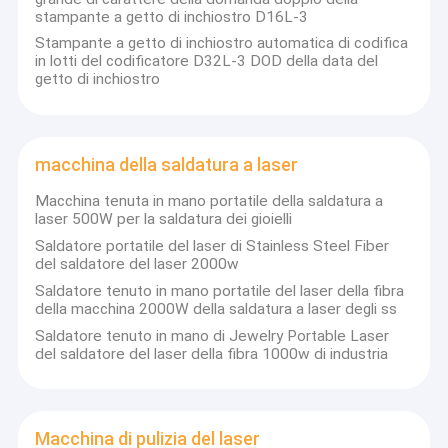
futuro della società.
Stampante a getto di inchiostro termica
stampante a getto di inchiostro D16L-3
Stampante a getto di inchiostro automatica di codifica
Stampante a getto di inchiostro portatile
in lotti del codificatore D32L-3 DOD della data del
getto di inchiostro
In base alla portata del prodotto d'ingrandimento, speriamo che
Grande stampante a getto di inchiostro del carattere
il nostro sistema di codifica possa soddisfare le richieste dei
clienti dappertutto, inoltre costantemente dedichi all'offerta dei
macchina della saldatura a laser
prodotti di qualità superiore completi del getto di inchiostro
macchina della saldatura a laser
industriale & a segnare il sistema astuto & portatile della
soluzione, di codifica, tale ultimo tipo stampanti a getto di
Macchina di pulizia del laser
Macchina tenuta in mano portatile della saldatura a
inchiostro tenute in mano di serie «di A», stampanti a getto di
laser 500W per la saldatura dei gioielli
inchiostro industriali ad alta velocità di serie «di B», stampanti a
Macchina da taglio laser
getto di inchiostro portatili di serie «di C» e «L» macchine di
Saldatore portatile del laser di Stainless Steel Fiber
segno del laser dell'più alta mosca di configurazione di serie.
del saldatore del laser 2000w
etichettatrice dell'autoadesivo
Saldatore tenuto in mano portatile del laser della fibra
Magazzino:
della macchina 2000W della saldatura a laser degli ss
macchina di paginazione
Saldatore tenuto in mano di Jewelry Portable Laser
del saldatore del laser della fibra 1000w di industria
Nastro trasportatore di imballaggio per alimenti
Imballaggio:
Macchina di ispezione visiva
Macchina di pulizia del laser