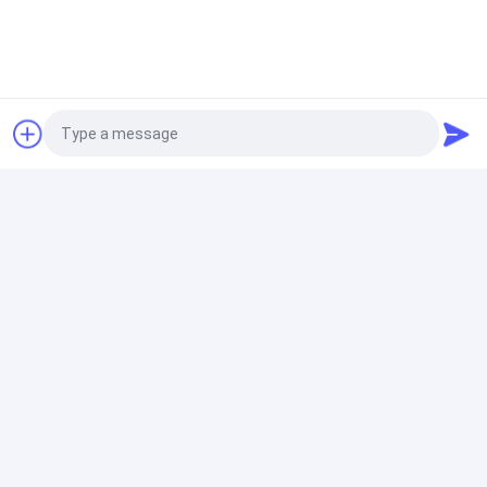
Stampante a getto di inchiostro tenuta in
mano
Stampante a getto di inchiostro tenuta in mano White
Ink della grande data del carattere 62mm Dot Matrix
Fonts
Stampante a getto di inchiostro industriale
Linee continue industriali stampante a getto di
inchiostro ad alta velocità delle stampanti a getto di
Photo
inchiostro BH6040 5 di CYCJET
Video Call
Audio Call
Macchina della marcatura del laser
Stampa uv volante di For Plastic Bag dell'incisore della
taglierina del laser di Mopa 30W