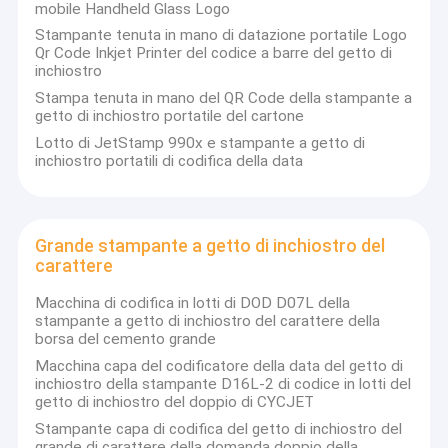
mobile Handheld Glass Logo
Giro della fabbrica
Stampante tenuta in mano di datazione portatile Logo
Qr Code Inkjet Printer del codice a barre del getto di
Controllo di qualità
inchiostro
Stampa tenuta in mano del QR Code della stampante a
Contattici
getto di inchiostro portatile del cartone
Lotto di JetStamp 990x e stampante a getto di
Richieda una citazione
inchiostro portatili di codifica della data
Stampante a getto di inchiostro tenuta in mano
Grande stampante a getto di inchiostro del
carattere
Stampante a getto di inchiostro industriale
Macchina di codifica in lotti di DOD D07L della
SHANGHAI YUCHANG CO. INDUSTRIALE, srl
, citata come
stampante a getto di inchiostro del carattere della
Macchina della marcatura del laser
CYCJET
---Stampante a getto di inchiostro tenuta in mano
borsa del cemento grande
professionista e produttore di segno portatile della soluzione
Macchina capa del codificatore della data del getto di
situati a Shanghai, Cina.
macchina di codifica e di segno
inchiostro della stampante D16L-2 di codice in lotti del
getto di inchiostro del doppio di CYCJET
CYCJET
conta sulla sede sociale che ha esperti con più di
stampante a getto di inchiostro di alta risoluzione
16 anni di esperienza ed alto spirito dell'innovazione per
Stampante capa di codifica del getto di inchiostro del
assicurare la qualità del prodotto & l'affidabilità e lo sviluppo
grande di carattere della domanda doppio della