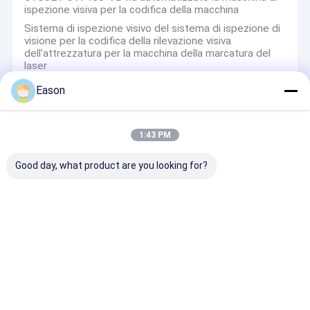
ispezione visiva per la codifica della macchina
Sistema di ispezione visivo del sistema di ispezione di
visione per la codifica della rilevazione visiva
dell'attrezzatura per la macchina della marcatura del
laser
Eason
Stampatore Consumables
1:43 PM
La stampante Consumables Black Solvent di CBK-S
ALT360Pro ha basato le stampanti dell'inchiostro
Good day, what product are you looking for?
Pulitore capo del getto di inchiostro nero di Ink
Cartridges Reiner 1025 della stampante di CYCJET
Modello 940 di Consumables Hand Jet Stamp 970
della stampante a getto di inchiostro
Stampatore di vetro Consumables P5-MP4-BK Reiner
Jet Inks Inkjet Printing del metallo