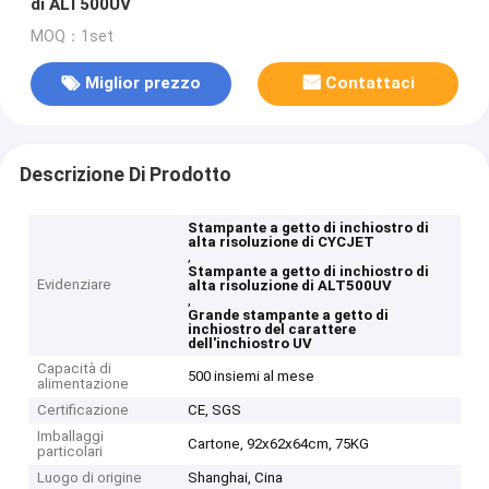
di ALT500UV
MOQ：1set
Miglior prezzo
Contattaci
Descrizione Di Prodotto
Stampante a getto di inchiostro di
alta risoluzione di CYCJET
,
Stampante a getto di inchiostro di
Evidenziare
alta risoluzione di ALT500UV
,
Grande stampante a getto di
inchiostro del carattere
dell'inchiostro UV
Capacità di
500 insiemi al mese
alimentazione
Certificazione
CE, SGS
Imballaggi
Cartone, 92x62x64cm, 75KG
particolari
Luogo di origine
Shanghai, Cina