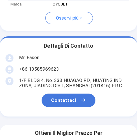
Marca
CYCJET
Osservi più
Dettagli Di Contatto
Mr. Eason
+86 13585969623
1/F BLDG 4, No. 333 HUAGAO RD., HUATING IND.
ZONA, JIADING DIST., SHANGHAI (201816) P.R.C.
Contattaci
Ottieni Il Miglior Prezzo Per