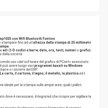
tamp1025 con Wifi Bluetooth Funtion
ò stampare fino ad un'
altezza della stampa di 25 millimetri
stampa
.
le
ed i 2-D codici a barre
,
data, ora, testi, numeri
o
grafici
,
o della società.
ndo uso «del software del grafico di PCset» assicurato.
ti può avere luogo via
i programmi basati su Windows
arre o i sistemi del ERP.
La carta, il cartone, il legno, il metallo, la plastica
ed
i
e ideale per la stampa sulle ampie aree, quali i pallet,
o dove è necessario. Integrated che ricopre per sigillare la