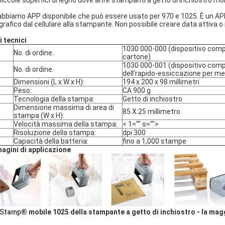
 piccole superfici di legno dove altre stampanti a getto di inchiostro mo
 abbiamo APP disponibile che può essere usato per 970 e 1025. È un AP
 grafico dal cellulare alla stampante. Non possibile creare data attiva 
i tecnici
1030 000-000 (dispositivo comp
No. di ordine.
cartone)
1030 000-001 (dispositivo compr
No. di ordine.
dell'rapido-essiccazione per met
Dimensioni (L x W x H):
194 x 200 x 98 millimetri
Peso:
CA 900 g
Tecnologia della stampa:
Getto di inchiostro
Dimensione massima di area di
85 X.25 millimetro
stampa (W x H):
Velocità massima della stampa:
< 1="" s="">
Risoluzione della stampa:
dpi 300
Capacità della batteria:
fino a 1,000 stampe
agini di applicazione
tStamp®
mobile 1025 della stampante a getto di inchiostro - la mag