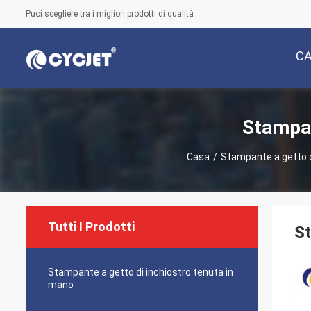
Puoi scegliere tra i migliori prodotti di qualità
C
Stampan
Casa
/
Stampante a getto di
Tutti I Prodotti
St
Stampante a getto di inchiostro tenuta in
mano