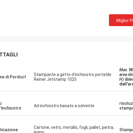
Miglior 
TTAGLI
Max.
M
Stampante a getto d'inchiostro portatile
area di
e di Porduct
Reiner Jetstamp 1025
H)
dim
dell'a
o
risoluz
Ad inchiostro basato a solvente
l'inchiostro
stamp
Cartone, vetro, metallo, fogli, pallet, pietra,
licazione
Stampa
legno,