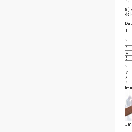
7.)
8.)
del
Dat
1
2
3
4
5
6
7
8
9
Imm
Je