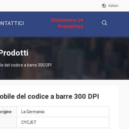
Italian
Richiedere Un
NTATTICI
Preventivo
描
Prodotti
le del codice a barre 300 DPI
述
obile del codice a barre 300 DPI
origine
La Germania
CYCJET