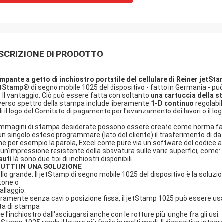
SCRIZIONE DI PRODOTTO
mpante a getto di inchiostro portatile del cellulare di Reiner jetS
jetStamp®
di segno mobile 1025 del dispositivo - fatto in Germania - pu
. Il vantaggio: Ciò può essere fatta con soltanto
una cartuccia della 
diverso spettro della stampa include liberamente
1-D continuo
regolabi
li il logo del Comitato di pagamento per l'avanzamento dei lavori o il log
immagini di stampa desiderate possono essere create come norma face
un singolo esteso programmare (lato del cliente) il trasferimento di da
e per esempio la parola, Excel come pure via un software del codice a b
 un'impressione resistente della sbavatura sulle varie superfici, come:
suti
là sono due tipi di inchiostri disponibili.
TUTTI IN UNA SOLUZIONE
llo grande: Il jetStamp di segno mobile 1025 del dispositivo è la soluzion
tone o
allaggio.
eramente senza cavi o posizione fissa, il jetStamp 1025 può essere usat
ta di stampa
e l'inchiostro dall'asciugarsi anche con le rotture più lunghe fra gli usi.