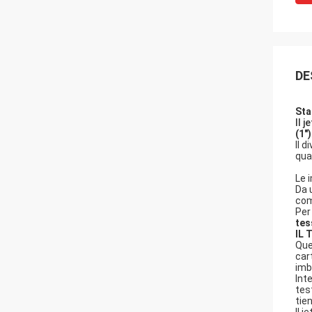
DE
Sta
Il 
(1")
Il 
qua
Le 
Da 
com
Per
tes
IL 
Que
car
imb
Int
tes
tien