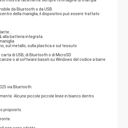
ntegrato mostra facilmente sempre l'immagine di stampa
mobile da Bluetooth o da USB.
centro della maniglia, il dispositivo può essere trattato
llante…
& alla batteria integrata
maniglia
o, sul metallo, sulla plastica e sul tessuto
a carta di USB, di Bluetooth o di MicroSD
rcanzie o al software basati su Windows del codice a barre
025 via Bluetooth.
mente. Alcune piccole piccole linee in bianco dentro
o proposito.
ronte.