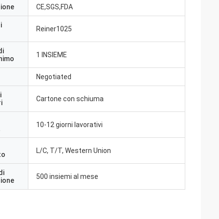
zione
CE,SGS,FDA
i
Reiner1025
di
1 INSIEME
inimo
Negotiated
i
Cartone con schiuma
i
10-12 giorni lavorativi
a
L/C, T/T, Western Union
to
di
500 insiemi al mese
zione