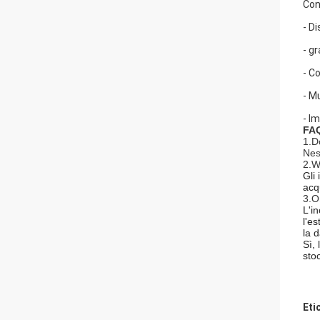
Con
- D
- g
- C
- M
- I
FA
1.D
Nes
2.W
Gli
acq
3.O
L'i
l'e
la 
Sì,
sto
Eti