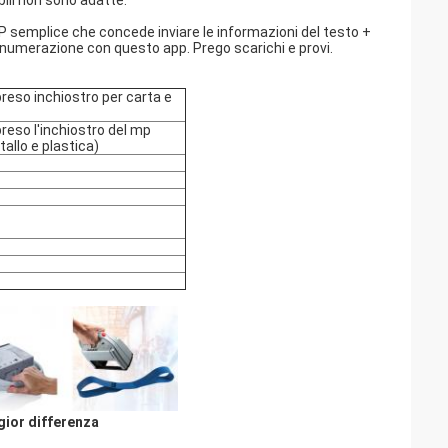
bili non sono adatte.
P semplice che concede inviare le informazioni del testo +
o numerazione con questo app. Prego scarichi e provi.
reso inchiostro per carta e
eso l'inchiostro del mp
allo e plastica)
gior differenza