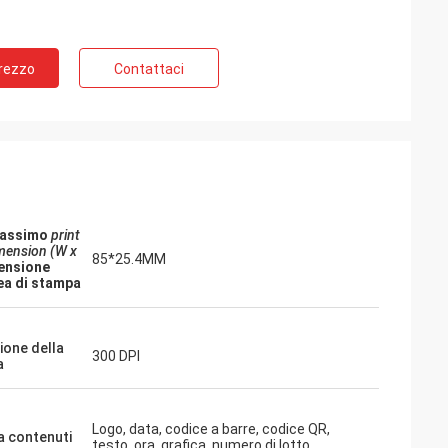
Prezzo
Contattaci
assimo
print
mension (W x
85*25.4MM
ensione
rea di stampa
ione della
300 DPI
a
Logo, data, codice a barre, codice QR,
 contenuti
testo, ora, grafica, numero di lotto