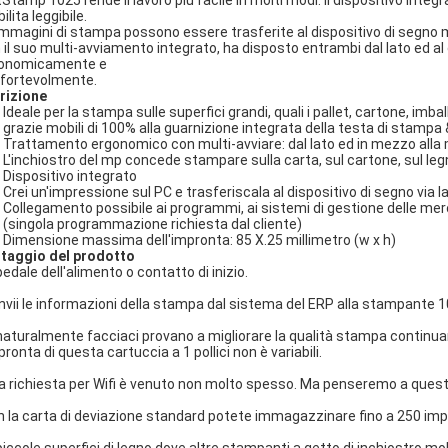
jetStamp 1025 rende il lavoro più facile in molti modi. Il dispositivo i
ilita leggibile.
immagini di stampa possono essere trasferite al dispositivo di segno 
 il suo multi-avviamento integrato, ha disposto entrambi dal lato ed al 
onomicamente e
fortevolmente.
rizione
Ideale per la stampa sulle superfici grandi, quali i pallet, cartone, imba
grazie mobili di 100% alla guarnizione integrata della testa di stampa 
Trattamento ergonomico con multi-avviare: dal lato ed in mezzo alla 
L'inchiostro del mp concede stampare sulla carta, sul cartone, sul legn
Dispositivo integrato
Crei un'impressione sul PC e trasferiscala al dispositivo di segno via l
Collegamento possibile ai programmi, ai sistemi di gestione delle me
(singola programmazione richiesta dal cliente)
Dimensione massima dell'impronta: 85 X.25 millimetro (w x h)
taggio del prodotto
pedale dell'alimento o contatto di inizio.
 invii le informazioni della stampa dal sistema del ERP alla stampante 1
 naturalmente facciaci provano a migliorare la qualità stampa continua
pronta di questa cartuccia a 1 pollici non è variabili.
 la richiesta per Wifi è venuto non molto spesso. Ma penseremo a quest
n la carta di deviazione standard potete immagazzinare fino a 250 imp