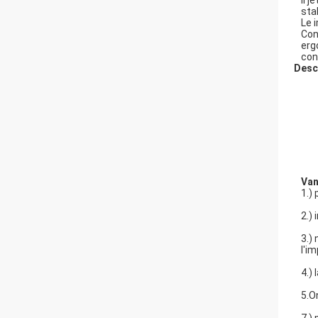
Il 
stab
Le 
Con
erg
con
Desc
Van
1.) 
2.)
3.)
l'im
4.)
5.O