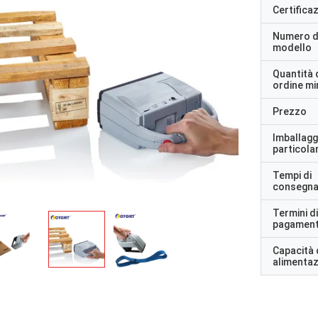
Certifica
Numero d
modello
Quantità 
ordine m
Prezzo
Imballagg
particolar
Tempi di
consegn
Termini di
pagamen
Capacità 
alimenta