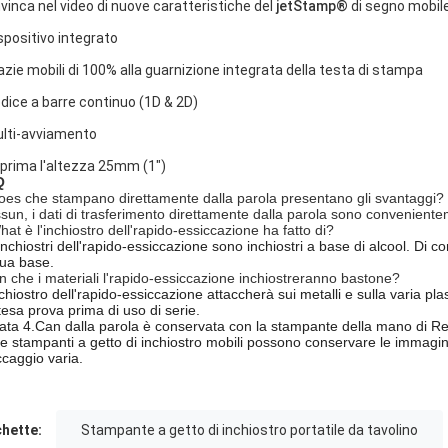
vinca nel video di nuove caratteristiche del
jetStamp®
di segno mobile
ispositivo integrato
razie mobili di 100% alla guarnizione integrata della testa di stampa
odice a barre continuo (1D & 2D)
ulti-avviamento
mprima l'altezza 25mm (1")
Q
oes che stampano direttamente dalla parola presentano gli svantaggi?
sun, i dati di trasferimento direttamente dalla parola sono convenienteme
hat è l'inchiostro dell'rapido-essiccazione ha fatto di?
 inchiostri dell'rapido-essiccazione sono inchiostri a base di alcool. Di c
ua base.
n che i materiali l'rapido-essiccazione inchiostreranno bastone?
nchiostro dell'rapido-essiccazione attaccherà sui metalli e sulla varia 
stesa prova prima di uso di serie.
data 4.Can dalla parola è conservata con la stampante della mano di R
 le stampanti a getto di inchiostro mobili possono conservare le immagini
ccaggio varia.
chette:
Stampante a getto di inchiostro portatile da tavolino