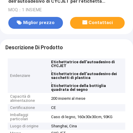
dell'autoadesivo di CYCJET per l'etichetta
dell'autoadesivo dei sacchetti di plastica
MOQ：1 INSIEME
Miglior prezzo
Contattaci
Descrizione Di Prodotto
Etichettatrice dell'autoadesivo di
CYCJET
,
Etichettatrice dell'autoadesivo dei
Evidenziare
sacchetti di plastica
,
Etichettatrice della bottiglia
quadrata del segno
Capacità di
200 insiemi al mese
alimentazione
Certificazione
CE
Imballaggi
Caso di legno, 160x30x30cm, 93KG
particolari
Luogo di origine
Shanghai, Cina