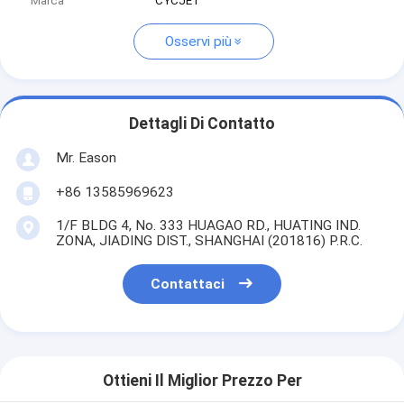
Marca
CYCJET
Osservi più
Dettagli Di Contatto
Mr. Eason
+86 13585969623
1/F BLDG 4, No. 333 HUAGAO RD., HUATING IND.
ZONA, JIADING DIST., SHANGHAI (201816) P.R.C.
Contattaci
Ottieni Il Miglior Prezzo Per