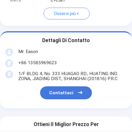
Marca
CYCJET
Osservi più
Dettagli Di Contatto
Mr. Eason
+86 13585969623
1/F BLDG 4, No. 333 HUAGAO RD., HUATING IND.
ZONA, JIADING DIST., SHANGHAI (201816) P.R.C.
Contattaci
Ottieni Il Miglior Prezzo Per