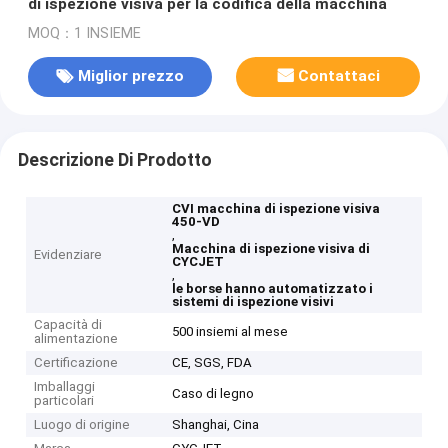
di ispezione visiva per la codifica della macchina
MOQ：1 INSIEME
Miglior prezzo
Contattaci
Descrizione Di Prodotto
CVI macchina di ispezione visiva
450-VD
,
Macchina di ispezione visiva di
Evidenziare
CYCJET
,
le borse hanno automatizzato i
sistemi di ispezione visivi
Capacità di
500 insiemi al mese
alimentazione
Certificazione
CE, SGS, FDA
Imballaggi
Caso di legno
particolari
Luogo di origine
Shanghai, Cina