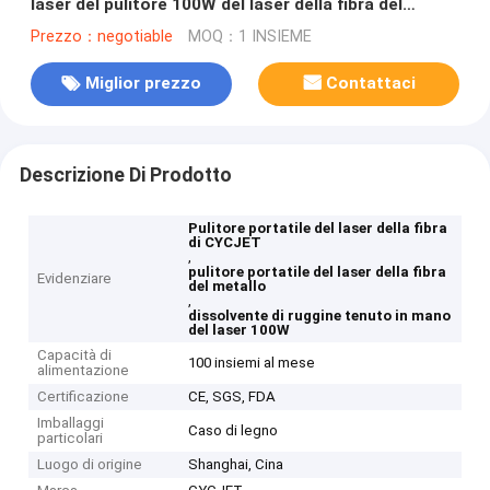
laser del pulitore 100W del laser della fibra del
metallo di CYCJET
Prezzo：negotiable
MOQ：1 INSIEME
Miglior prezzo
Contattaci
Descrizione Di Prodotto
Pulitore portatile del laser della fibra
di CYCJET
,
pulitore portatile del laser della fibra
Evidenziare
del metallo
,
dissolvente di ruggine tenuto in mano
del laser 100W
Capacità di
100 insiemi al mese
alimentazione
Certificazione
CE, SGS, FDA
Imballaggi
Caso di legno
particolari
Luogo di origine
Shanghai, Cina