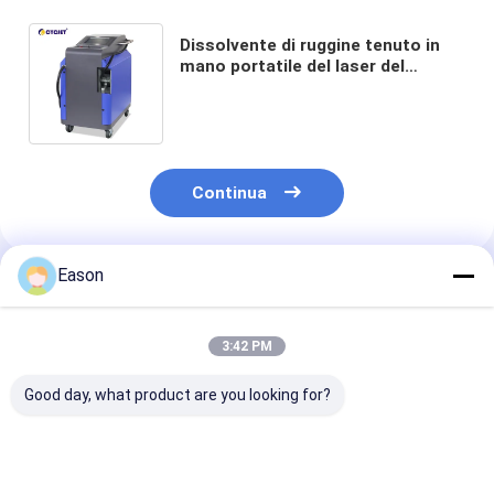
Dissolvente di ruggine tenuto in
mano portatile del laser del
pulitore 100W del laser della fibra
del metallo di CYCJET
Continua
Eason
Prodotti Raccomandati
3:42 PM
Good day, what product are you looking for?