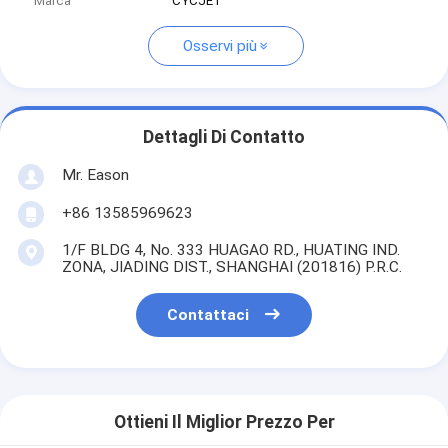
Marca
CYCJET
Osservi più
Dettagli Di Contatto
Mr. Eason
+86 13585969623
1/F BLDG 4, No. 333 HUAGAO RD., HUATING IND.
ZONA, JIADING DIST., SHANGHAI (201816) P.R.C.
Contattaci
Ottieni Il Miglior Prezzo Per