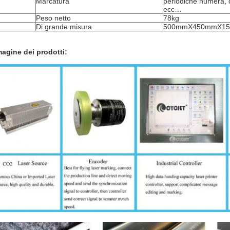
Marcatura
periodiche numera, d
ecc…
Peso netto
78kg
Di grande misura
500mmX450mmX1
agine dei prodotti: