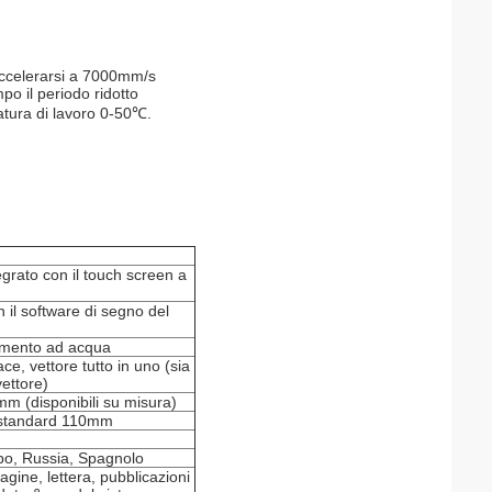
a accelerarsi a 7000mm/s
po il periodo ridotto
atura di lavoro 0-50℃.
grato con il touch screen a
il software di segno del
amento ad acqua
ce, vettore tutto in uno (sia
vettore)
(disponibili su misura)
e standard 110mm
abo, Russia, Spagnolo
gine, lettera, pubblicazioni