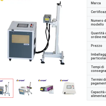
Marca
Certifica
Numero d
modello
Quantità 
ordine m
Prezzo
Imballagg
particolar
Tempi di
consegn
Termini di
pagamen
Capacità 
alimenta