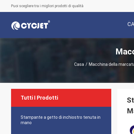
Puoi scegliere tra i migliori prodotti di qualità
C
Macc
Casa
/
Macchina della marcatu
Tutti I Prodotti
St
M
Stampante a getto di inchiostro tenuta in
mano