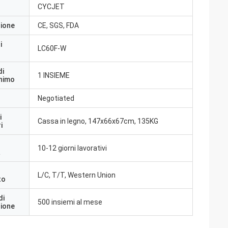
CYCJET
zione
CE, SGS, FDA
i
LC60F-W
di
1 INSIEME
inimo
Negotiated
i
Cassa in legno, 147x66x67cm, 135KG
i
10-12 giorni lavorativi
a
L/C, T/T, Western Union
to
di
500 insiemi al mese
zione