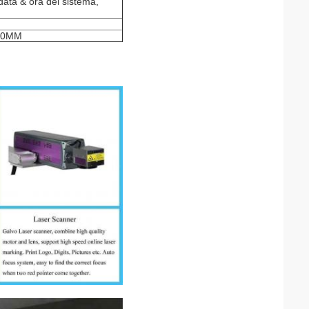
ata & ora del sistema,
50MM