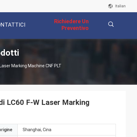
Italian
Richiedere Un
NTATTICI
Preventivo
dotti
描
W Laser Marking Machine CNF PLT
述
o di LC60 F-W Laser Marking
origine
Shanghai, Cina