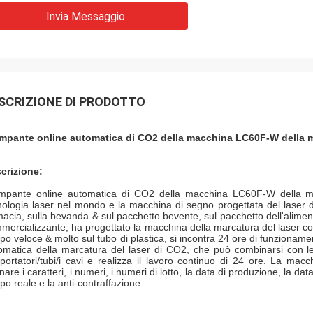
Invia Messaggio
SCRIZIONE DI PRODOTTO
mpante online automatica di CO2 della macchina LC60F-W della ma
crizione:
mpante online automatica di CO2 della macchina LC60F-W della mar
nologia laser nel mondo e la macchina di segno progettata del laser de
macia, sulla bevanda & sul pacchetto bevente, sul pacchetto dell'alimen
mercializzante, ha progettato la macchina della marcatura del laser con
po veloce & molto sul tubo di plastica, si incontra 24 ore di funzioname
omatica della marcatura del laser di CO2, che può combinarsi con le l
sportatori/tubi/i cavi e realizza il lavoro continuo di 24 ore. La ma
nare i caratteri, i numeri, i numeri di lotto, la data di produzione, la d
po reale e la anti-contraffazione.