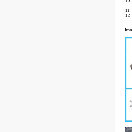
10
11
12
Imm