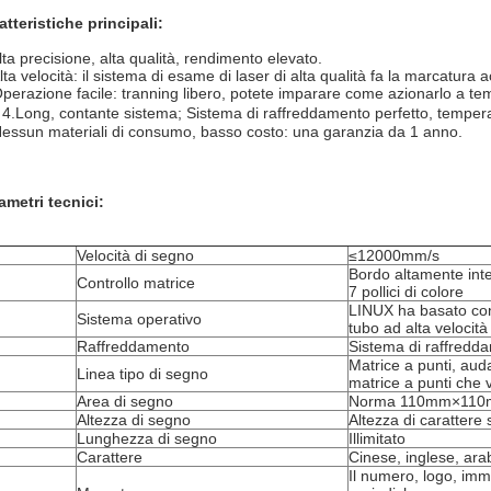
atteristiche principali:
lta precisione, alta qualità, rendimento elevato.
Alta velocità: il sistema di esame di laser di alta qualità fa la marcatur
Operazione facile: tranning libero, potete imparare come azionarlo a tem
a 4.Long, contante sistema; Sistema di raffreddamento perfetto, temper
Nessun materiali di consumo, basso costo: una garanzia da 1 anno.
ametri tecnici:
Velocità di segno
≤12000mm/s
Bordo altamente inte
Controllo matrice
7 pollici di colore
LINUX ha basato con 
Sistema operativo
tubo ad alta velocità
Raffreddamento
Sistema di raffredd
Matrice a punti, auda
Linea tipo di segno
matrice a punti che 
Area di segno
Norma 110mm×110mm 
Altezza di segno
Altezza di caratter
Lunghezza di segno
Illimitato
Carattere
Cinese, inglese, ar
Il numero, logo, imma