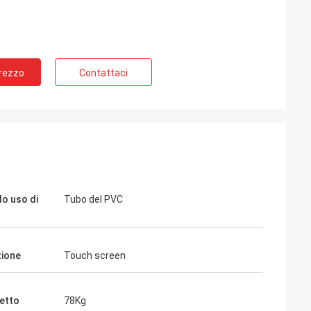
Prezzo
Contattaci
o uso di
Tubo del PVC
ione
Touch screen
etto
78Kg