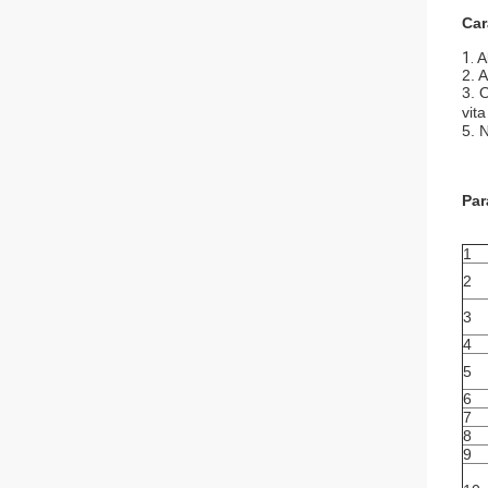
Car
1.
A
2. 
3. 
vit
5. 
Par
1
2
3
4
5
6
7
8
9