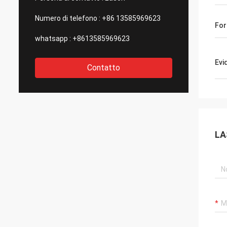
Numero di telefono :
+86 13585969623
For
whatsapp :
+8613585969623
Evi
Contatto
LA