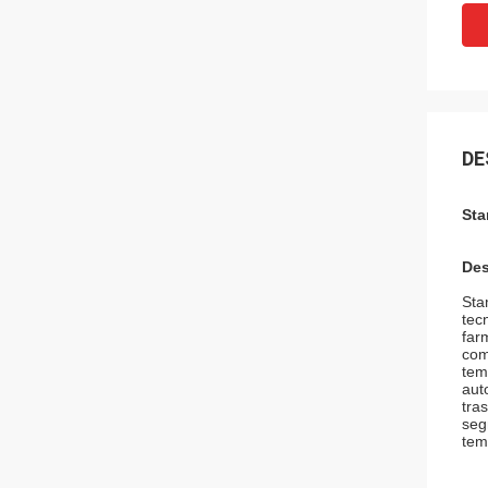
DE
Sta
Des
Sta
tec
far
com
tem
aut
tra
seg
tem