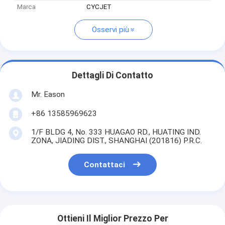
Marca
CYCJET
Osservi più
Dettagli Di Contatto
Mr. Eason
+86 13585969623
1/F BLDG 4, No. 333 HUAGAO RD., HUATING IND.
ZONA, JIADING DIST., SHANGHAI (201816) P.R.C.
Contattaci
Ottieni Il Miglior Prezzo Per