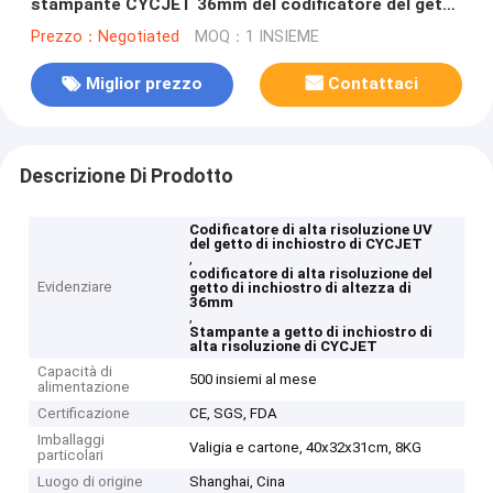
stampante CYCJET 36mm del codificatore del getto
di inchiostro
Prezzo：Negotiated
MOQ：1 INSIEME
Miglior prezzo
Contattaci
Descrizione Di Prodotto
Codificatore di alta risoluzione UV
del getto di inchiostro di CYCJET
,
codificatore di alta risoluzione del
Evidenziare
getto di inchiostro di altezza di
36mm
,
Stampante a getto di inchiostro di
alta risoluzione di CYCJET
Capacità di
500 insiemi al mese
alimentazione
Certificazione
CE, SGS, FDA
Imballaggi
Valigia e cartone, 40x32x31cm, 8KG
particolari
Luogo di origine
Shanghai, Cina