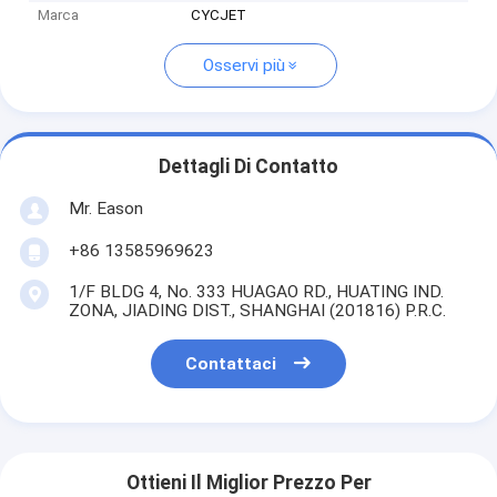
Marca
CYCJET
Osservi più
Dettagli Di Contatto
Mr. Eason
+86 13585969623
1/F BLDG 4, No. 333 HUAGAO RD., HUATING IND.
ZONA, JIADING DIST., SHANGHAI (201816) P.R.C.
Contattaci
Ottieni Il Miglior Prezzo Per