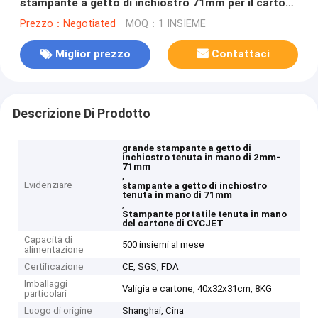
stampante a getto di inchiostro 71mm per il cartone
del cartone
Prezzo：Negotiated
MOQ：1 INSIEME
Miglior prezzo
Contattaci
Descrizione Di Prodotto
grande stampante a getto di
inchiostro tenuta in mano di 2mm-
71mm
,
Evidenziare
stampante a getto di inchiostro
tenuta in mano di 71mm
,
Stampante portatile tenuta in mano
del cartone di CYCJET
Capacità di
500 insiemi al mese
alimentazione
Certificazione
CE, SGS, FDA
Imballaggi
Valigia e cartone, 40x32x31cm, 8KG
particolari
Luogo di origine
Shanghai, Cina