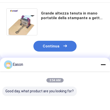
Grande altezza tenuta in mano
portatile della stampante a getto
di inchiostro 71mm per il cartone
del cartone
Continua
Eason
Prodotti Raccomandati
3:54 AM
Good day, what product are you looking for?