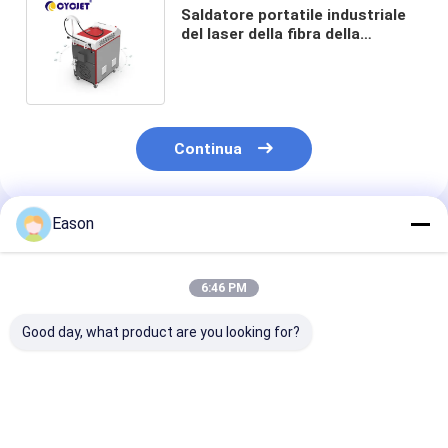
Saldatore portatile industriale
del laser della fibra della
macchina 1000W della saldatura
a laser
Continua
Eason
Prodotti Raccomandati
6:46 PM
Good day, what product are you looking for?
Macchina tenuta in
Saldatore
Saldatore tenu