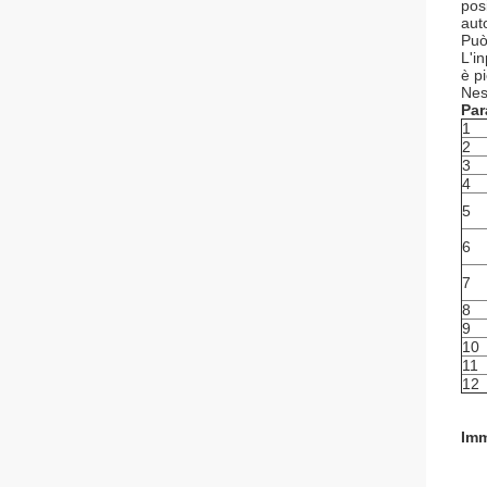
pos
aut
Può 
L'i
è p
Nes
Par
1
2
3
4
5
6
7
8
9
10
11
12
Imm