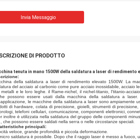
Invia Messaggio
SCRIZIONE DI PRODOTTO
china tenuta in mano 1500W della saldatura a laser di rendimento el
crizione:
china della saldatura a laser di rendimento elevato 1500W. La macc
datura del acciaio al carbonio come pure acciaio inossidabile, acciaio le
i metalli e le loro leghe. il Rame-nichel, il nichel-titanio, l'titanio-acciai
he possono essere usati dalla macchina della saldatura a laser.
l'applicazione, le macchine della saldatura a laser sono ampiamente us
dotti di hardware, colata di precisione, gioielli, strumenti di precisione
orologi, telefoni cellulari, comunicazione, componenti elettronici, connet
r inoltre è utilizzata nella saldatura del gruppo delle componenti minuscol
., che possono essere saldati nella serra o nelle circostanze speciali.
atteristiche principali:
ocità veloce, grande profondità e piccola deformazione.
micro saldatura è possibile. Dopo che il raggio laser è messo a fuoco,