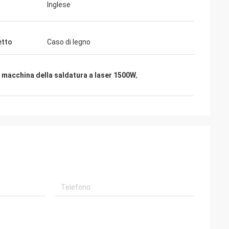
Inglese
etto
Caso di legno
,
macchina della saldatura a laser 1500W
,