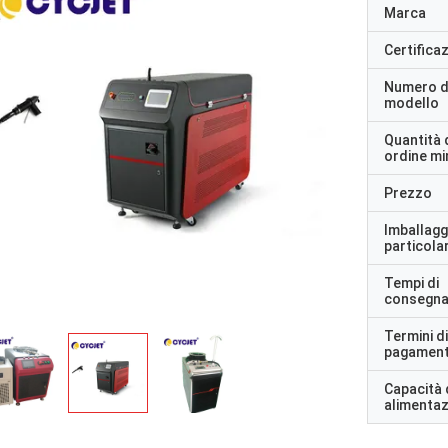
Marca
Certifica
Numero d
modello
Quantità 
ordine m
Prezzo
Imballagg
particolar
Tempi di
consegn
Termini di
pagamen
Capacità 
alimenta