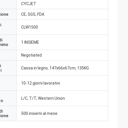
CYCJET
zione
CE, SGS, FDA
i
CLW1500
di
1 INSIEME
inimo
Negotiated
i
Cassa in legno, 147x66x67cm, 135KG
i
10-12 giorni lavorativi
a
L/C, T/T, Western Union
to
di
500 insiemi al mese
zione