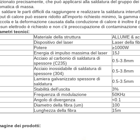
izionato precisamente, che può applicarsi alla saldatura del gruppo dei 
omatica di massa.
saldare le parti difficili da raggiungere e realizzare la saldatura interu
nput di calore può essere ridotto all'importo richiesto minimo, la gamma
iccola e la deformazione causata dalla conduzione di calore è inoltre il 
sun elettrodo è richiesto e non c'è preoccupazione di contaminazione o 
ametri tecnici:
Materiale della struttura
ALLUME & acc
Dispositivo del laser
Laser della fi
Potere
≥1000W
Energia di impulso massima del laser
15J
Acciaio al carbonio di saldatura di
0.5-3.8mm
spessore (C235)
Acciaio inossidabile di saldatura di
0.5-3.8mm
spessore (304)
Lamiera galvanizzato spessore di
0.5-3.5mm
saldatura
Stabilità dell'uscita
3%
Frequenza di modulazione
50KHz
Angolo di divergenza
<0.1
Diametro della fibra (um)
100
Lunghezza della fibra
15m
agine dei prodotti: