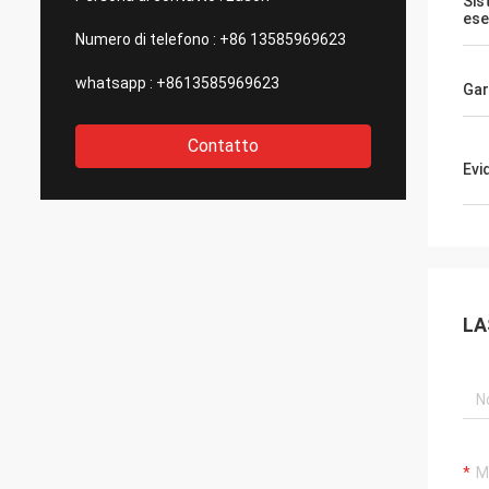
Sis
ese
Numero di telefono :
+86 13585969623
whatsapp :
+8613585969623
Gar
Contatto
Evi
LA