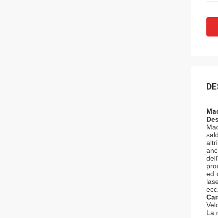
DE
Mac
Des
Mac
sal
altr
anc
del
pro
ed 
lase
ecc
Car
Vel
La 