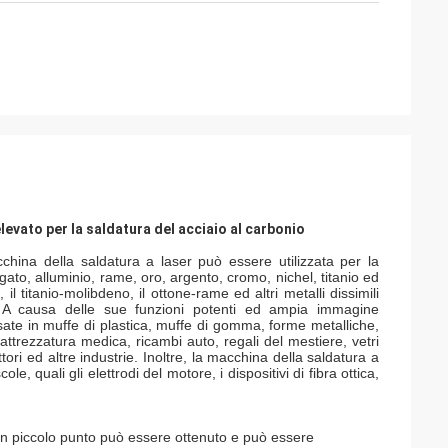
evato per la saldatura del acciaio al carbonio
hina della saldatura a laser può essere utilizzata per la
gato, alluminio, rame, oro, argento, cromo, nichel, titanio ed
o, il titanio-molibdeno, il ottone-rame ed altri metalli dissimili
 A causa delle sue funzioni potenti ed ampia immagine
ate in muffe di plastica, muffe di gomma, forme metalliche,
, attrezzatura medica, ricambi auto, regali del mestiere, vetri
tori ed altre industrie. Inoltre, la macchina della saldatura a
e, quali gli elettrodi del motore, i dispositivi di fibra ottica,
 un piccolo punto può essere ottenuto e può essere