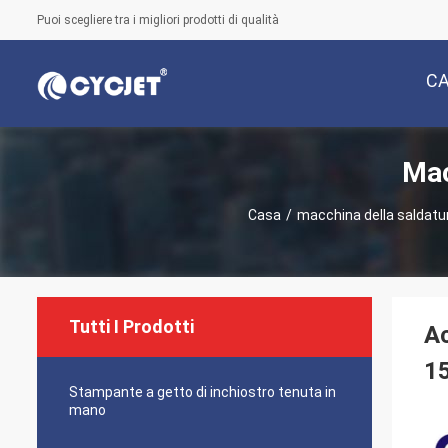
Puoi scegliere tra i migliori prodotti di qualità
C
Mac
Casa
/
macchina della saldatur
Tutti I Prodotti
Ac
15
Stampante a getto di inchiostro tenuta in
mano