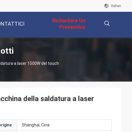
Italian
Richiedere Un
NTATTICI
Preventivo
otti
描
ldatura a laser 1500W del touch
述
cchina della saldatura a laser
origine
Shanghai, Cina