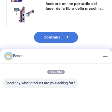
Incisore online portatile del
laser della fibra della macchina
LF120F della marcatura del
laser
Continua
Eason
Prodotti Raccomandati
5:22 PM
Good day, what product are you looking for?
Dispositivo di
CYCJET 5W Fly UV
7000 mm/s Fly