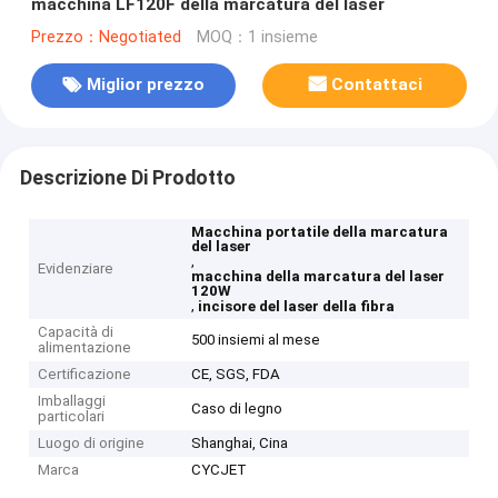
macchina LF120F della marcatura del laser
Prezzo：Negotiated
MOQ：1 insieme
Miglior prezzo
Contattaci
Descrizione Di Prodotto
Macchina portatile della marcatura
del laser
,
Evidenziare
macchina della marcatura del laser
120W
,
incisore del laser della fibra
Capacità di
500 insiemi al mese
alimentazione
Certificazione
CE, SGS, FDA
Imballaggi
Caso di legno
particolari
Luogo di origine
Shanghai, Cina
Marca
CYCJET