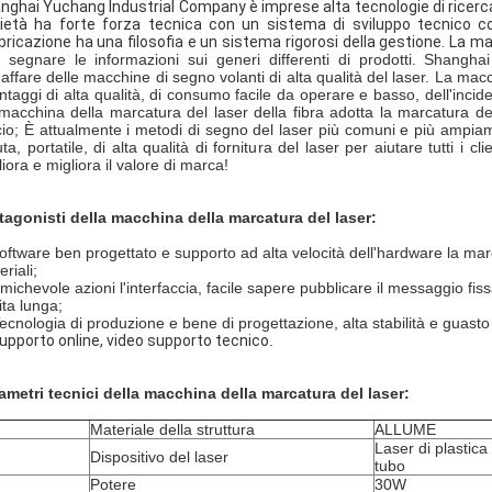
nghai Yuchang Industrial Company è imprese alta tecnologie di ricerca 
ietà ha forte forza tecnica con un sistema di sviluppo tecnico com
bricazione ha una filosofia e un sistema rigorosi della gestione. 
La ma
 segnare le informazioni sui generi differenti di prodotti. Shangha
l'affare delle macchine di segno volanti di alta qualità del laser. La ma
antaggi di alta qualità, di consumo facile da operare e basso, dell'incid
macchina della marcatura del laser della fibra adotta la marcatura del
cio; È attualmente i metodi di segno del laser più comuni e più ampia
ta, portatile, di alta qualità di fornitura del laser per aiutare tutti i cl
iora e migliora il valore di marca!
tagonisti della macchina della marcatura del laser:
oftware ben progettato e supporto ad alta velocità dell'hardware la marcat
riali;
amichevole azioni l'interfaccia, facile sapere pubblicare il messaggio fi
ita lunga;
Tecnologia di produzione e bene di progettazione, alta stabilità e guasto
upporto online, video supporto tecnico
.
ametri tecnici della macchina della marcatura del laser:
Materiale della struttura
ALLUME
Laser di plastica
Dispositivo del laser
tubo
Potere
30W