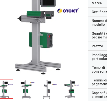
Marca
Certifica
Numero d
modello
Quantità 
ordine m
Prezzo
Imballagg
particolar
Tempi di
consegn
Termini di
pagamen
Capacità 
alimenta