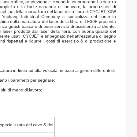
scientifica, produzione e le vendite incorporano. La nostra 
pleto e la forte capacità di innovare, la produzione di 
cchina
della marcatura del laser della fibra di
CYCJET
30W
i Yuchang Industrial Company si specializza nel controllo
cchina della marcatura del laser della fibra di LF30F presenta
enza guasti bassa e di buon servizio di assistenza al cliente.
 laser prodotta dal laser della fibra, con buona qualità del
mente usati. CYCJET è impegnato nell'attrezzatura di segno
ienti rispettati a ridurre i costi di esercizio & di produzione e
ura in-linea ad alta velocità, in base ai generi differenti di
ssano i parametri per segnare;
 più di meno di lavoro;
 specializzato del cavo & del