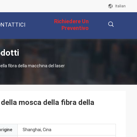
Italian
Richiedere Un
NTATTICI
Preventivo
dotti
描
lla fibra della macchina del laser
述
della mosca della fibra della
origine
Shanghai, Cina