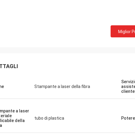
Miglior 
TTAGLI
Servizi
me
Stampante a laser della fibra
assist
cliente
mpante a laser
eriale
tubo di plastica
Potere
licabile della
ra