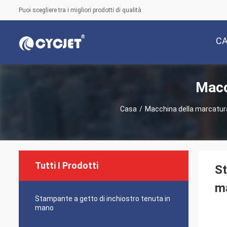
Puoi scegliere tra i migliori prodotti di qualità
C
Macc
Casa
/
Macchina della marcatura
Tutti I Prodotti
St
ma
Stampante a getto di inchiostro tenuta in
mano