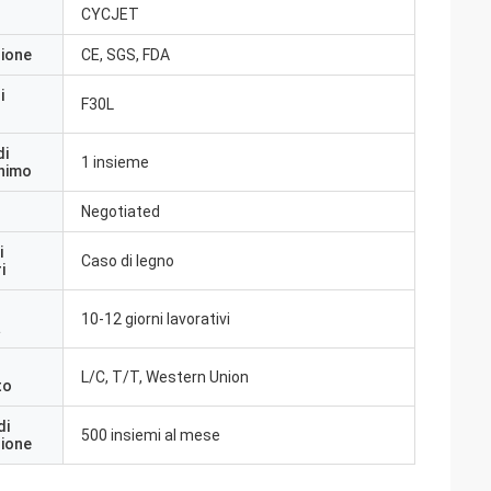
CYCJET
zione
CE, SGS, FDA
i
F30L
di
1 insieme
inimo
Negotiated
i
Caso di legno
i
10-12 giorni lavorativi
a
L/C, T/T, Western Union
to
di
500 insiemi al mese
zione