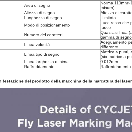
Norma 110mm×11
Area di segno
misura)
Altezza di segno
Altezza di carat
Lunghezza di segno
Illimitato
Luce rossa che p
Modo di posizionamento
fuoco
Qualsiasi linea (a
Numero dei caratteri
gamma di segno
Adeguamento per 
Linea velocità
differente
Matrice a punti, 
Linea tipo di segno
(sia matrice a pu
Linea larghezza minima
0.012mm
Raffreddamento
Raffreddamento 
ifestazione del prodotto della macchina della marcatura del laser