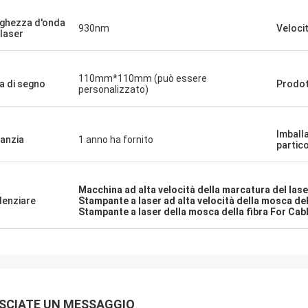
ghezza d'onda
930nm
Veloci
 laser
110mm*110mm (può essere
a di segno
Prodo
personalizzato)
Imball
anzia
1 anno ha fornito
partico
Macchina ad alta velocità della marcatura del lase
denziare
Stampante a laser ad alta velocità della mosca del
Stampante a laser della mosca della fibra For Cab
SCIATE UN MESSAGGIO