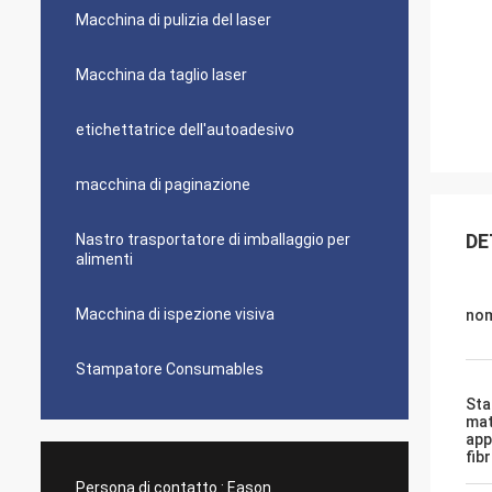
Macchina di pulizia del laser
Macchina da taglio laser
etichettatrice dell'autoadesivo
macchina di paginazione
DE
Nastro trasportatore di imballaggio per
alimenti
Macchina di ispezione visiva
no
Stampatore Consumables
Sta
mat
app
fib
Persona di contatto :
Eason