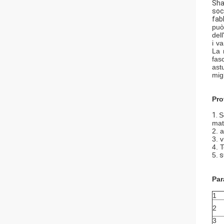
Sha
soc
fab
può
del
i v
La 
fas
astu
migl
Pro
1.
S
mate
2. 
3. v
4. 
5.
s
Par
1
2
3