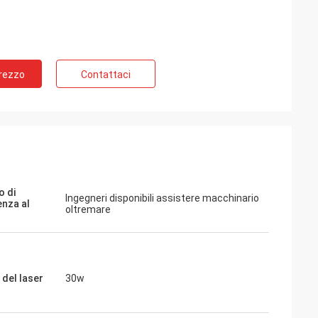
Prezzo
Contattaci
o di
Ingegneri disponibili assistere macchinario
enza al
oltremare
 del laser
30w