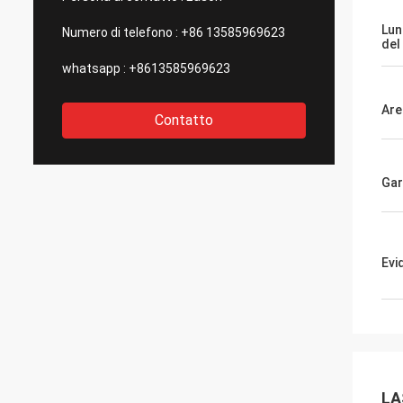
Lun
Numero di telefono :
+86 13585969623
del
whatsapp :
+8613585969623
Are
Contatto
Gar
Evi
LA