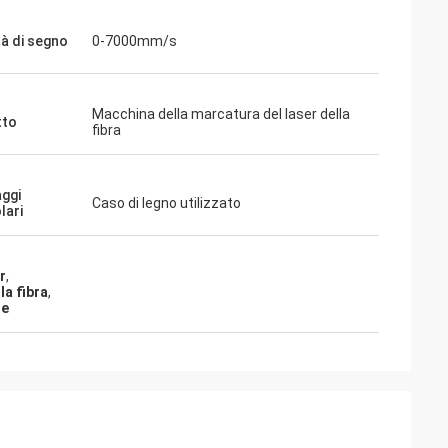
tà di segno
0-7000mm/s
Macchina della marcatura del laser della
tto
fibra
aggi
Caso di legno utilizzato
lari
r
,
la fibra
,
le