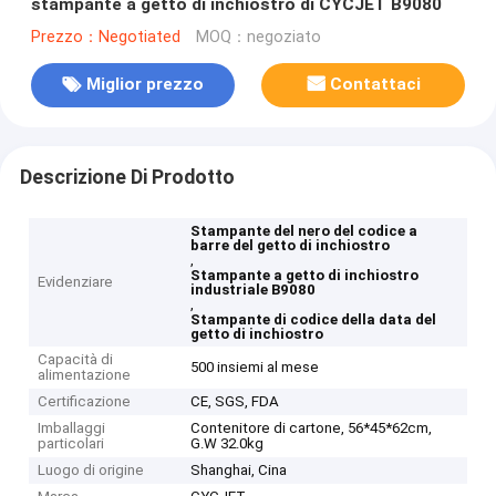
stampante a getto di inchiostro di CYCJET B9080
Prezzo：Negotiated
MOQ：negoziato
Miglior prezzo
Contattaci
Descrizione Di Prodotto
Stampante del nero del codice a
barre del getto di inchiostro
,
Stampante a getto di inchiostro
Evidenziare
industriale B9080
,
Stampante di codice della data del
getto di inchiostro
Capacità di
500 insiemi al mese
alimentazione
Certificazione
CE, SGS, FDA
Imballaggi
Contenitore di cartone, 56*45*62cm,
particolari
G.W 32.0kg
Luogo di origine
Shanghai, Cina