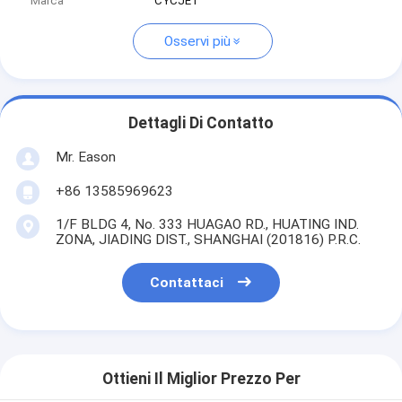
Marca
CYCJET
Osservi più
Dettagli Di Contatto
Mr. Eason
+86 13585969623
1/F BLDG 4, No. 333 HUAGAO RD., HUATING IND.
ZONA, JIADING DIST., SHANGHAI (201816) P.R.C.
Contattaci
Ottieni Il Miglior Prezzo Per