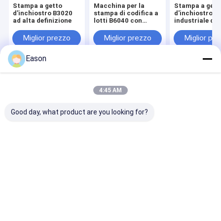
Stampa a getto
Macchina per la
Stampa a gett
d'inchiostro B3020
stampa di codifica a
d'inchiostro
ad alta definizione
lotti B6040 con
industriale da
touch screen
Stampa conti
automatica CI
Miglior prezzo
Miglior prezzo
Miglior pr
Exp Datato St
codifica su sa
Eason
di plastica
Casa
Circa noi
Contattaci
Desktop Site
Mappa del sito
Privacy Policy
4:45 AM
Qualità
Stampante a getto di inchiostro tenuta in mano
Fabbrica
cinese.Copyright © 2026 SHANGHAI YUCHANG INDUSTRIAL CO.,
Good day, what product are you looking for?
LIMITED. All Rights Reserved.
Casa
Prodotti
Circa noi