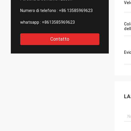
Vel
Numero di telefono :
+86 13585969623
whatsapp :
+8613585969623
Col
del
Contatto
Evi
LA