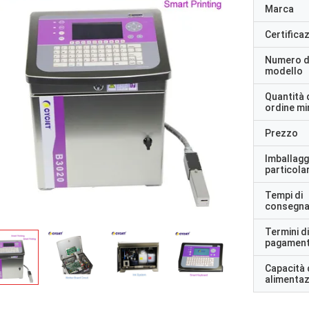
Marca
Certifica
Numero d
modello
Quantità 
ordine m
Prezzo
Imballagg
particolar
Tempi di
consegn
Termini di
pagamen
Capacità 
alimenta