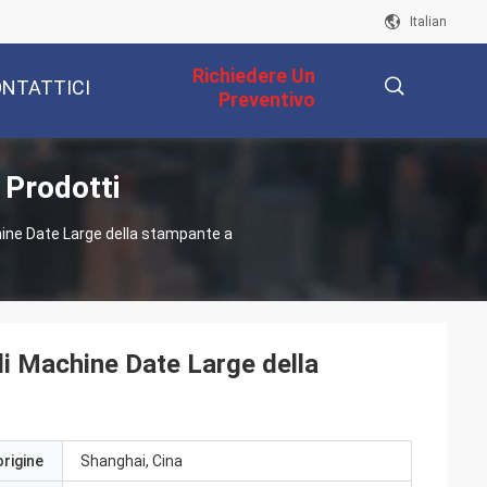
Italian
Richiedere Un
NTATTICI
Preventivo
 Prodotti
描
achine Date Large della stampante a
述
 di Machine Date Large della
origine
Shanghai, Cina