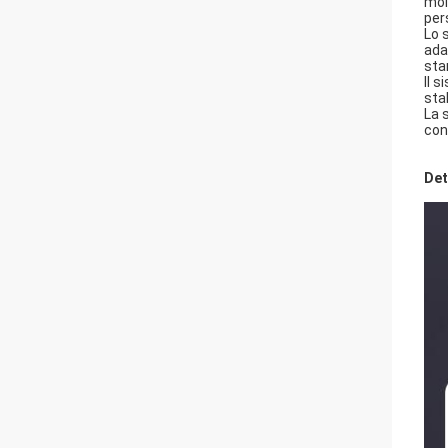
mol
per
Lo 
ada
sta
Il 
sta
La 
con
Det