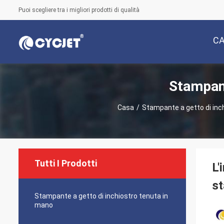
Puoi scegliere tra i migliori prodotti di qualità
C
Stampant
Casa
/
Stampante a getto di inch
Tutti I Prodotti
L'
st
Stampante a getto di inchiostro tenuta in
mano