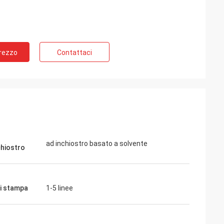
Prezzo
Contattaci
ad inchiostro basato a solvente
chiostro
di stampa
1-5 linee