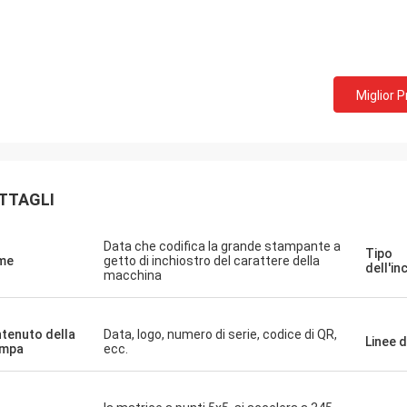
Miglior 
TTAGLI
Data che codifica la grande stampante a
Tipo
me
getto di inchiostro del carattere della
dell'in
macchina
tenuto della
Data, logo, numero di serie, codice di QR,
Linee 
ampa
ecc.