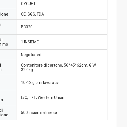
CYCJET
zione
CE, SGS, FDA
i
B3020
di
1 INSIEME
inimo
Negotiated
i
Contenitore di cartone, 56*45*62cm, G.W
i
32.0kg
10-12 giorni lavorativi
a
L/C, T/T, Western Union
to
di
500 insiemi al mese
zione