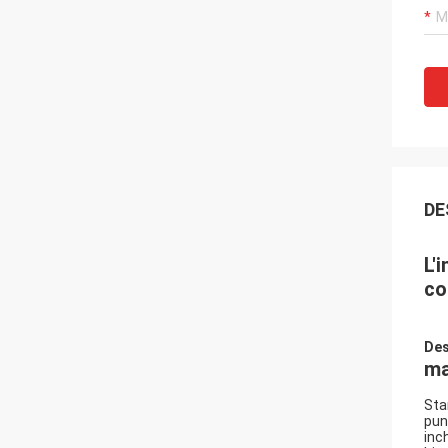
DE
L'
co
Des
ma
Sta
pun
inc