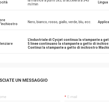
la matrice a punti 5x5, si accelera a 345
ocità
Lingua
m/min
ore
Nero, bianco, rosso, giallo, verde, blu, ecc.
Applic
l'inchiostro
L'industriale di Cycjet continua la stampante a get
denziare
5 linee continuano la stampante a getto di inchios
Continui la stampante a getto di inchiostro Machi
SCIATE UN MESSAGGIO