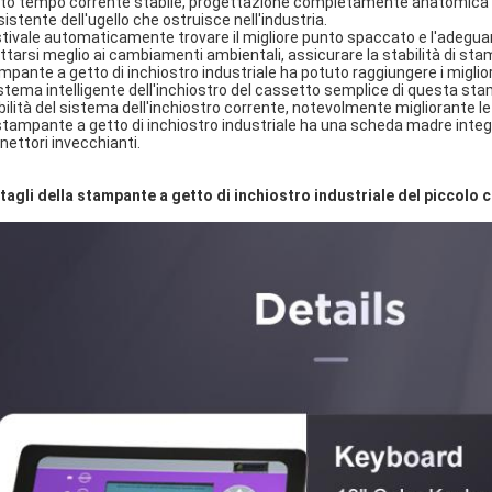
to tempo corrente stabile, progettazione completamente anatomica de
sistente dell'ugello che ostruisce nell'industria.
stivale automaticamente trovare il migliore punto spaccato e l'adegu
ttarsi meglio ai cambiamenti ambientali, assicurare la stabilità di s
mpante a getto di inchiostro industriale ha potuto raggiungere i migliori 
sistema intelligente dell'inchiostro del cassetto semplice di questa sta
bilità del sistema dell'inchiostro corrente, notevolmente migliorante 
stampante a getto di inchiostro industriale ha una scheda madre integra
nettori invecchianti.
tagli della stampante a getto di inchiostro industriale del piccolo c