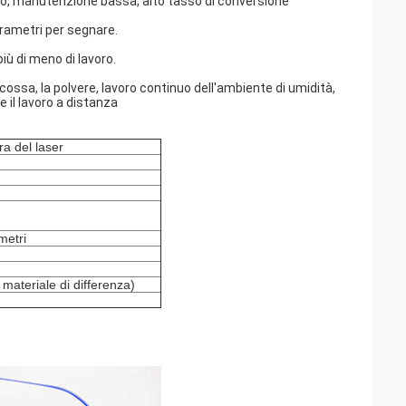
mo, manutenzione bassa, alto tasso di conversione
arametri per segnare.
iù di meno di lavoro.
cossa, la polvere, lavoro continuo dell'ambiente di umidità,
 il lavoro a distanza
a del laser
metri
materiale di differenza)