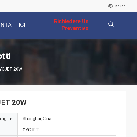
Italian
Richiedere Un
NTATTICI
Preventivo
描
tti
 CYCJET 20W
述
CJET 20W
origine
Shanghai, Cina
CYCJET