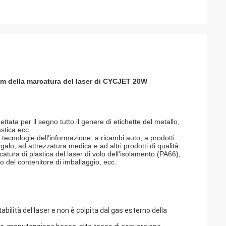
0mm della marcatura del laser di CYCJET 20W
tata per il segno tutto il genere di etichette del metallo,
astica ecc.
le tecnologie dell'informazione, a ricambi auto, a prodotti
galo, ad attrezzatura medica e ad altri prodotti di qualità
atura di plastica del laser di volo dell'isolamento (PA66),
o del contenitore di imballaggio, ecc.
tabilità del laser e non è colpita dal gas esterno della