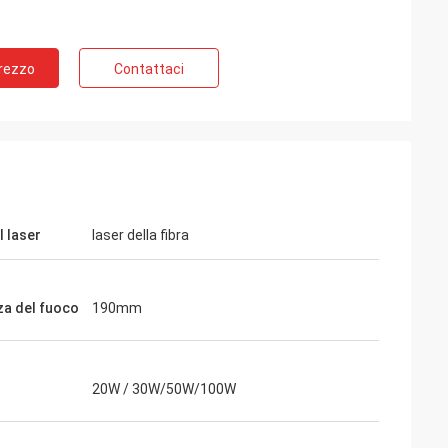
Prezzo
Contattaci
l laser
laser della fibra
za del fuoco
190mm
20W / 30W/50W/100W