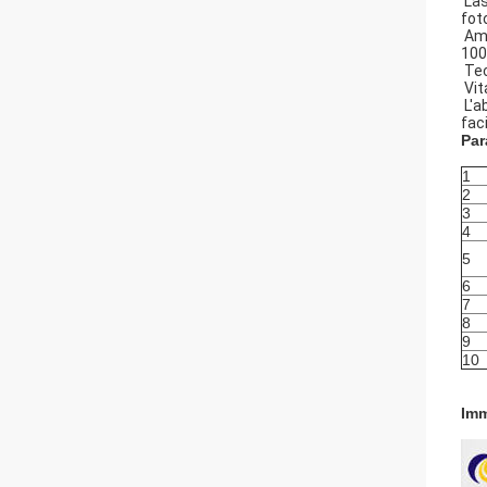
Las
fot
Ami
100
Tec
Vit
L'a
fac
Par
1
2
3
4
5
6
7
8
9
10
Imm