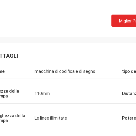
Miglior 
TTAGLI
me
macchina di codifica e di segno
tipo de
ezza della
110mm
Distan
ampa
ghezza della
Le linee illimitate
Potere
ampa