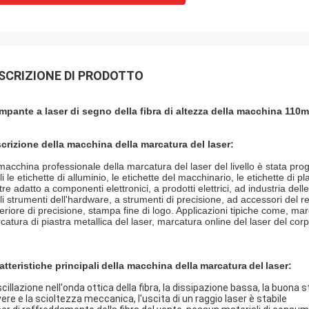
SCRIZIONE DI PRODOTTO
mpante a laser di segno della fibra di altezza della macchina 11
crizione
della macchina della marcatura del laser
:
macchina professionale della marcatura del laser del livello è stata proget
i le etichette di alluminio, le etichette del macchinario, le etichette di pl
tre adatto a componenti elettronici, a prodotti elettrici, ad industria del
li strumenti dell'hardware, a strumenti di precisione, ad accessori del re
eriore di precisione, stampa fine di logo. Applicazioni tipiche come, marc
catura di piastra metallica del laser, marcatura online del laser del corp
atteristiche principali
della macchina
della
marcatura
del
laser
:
cillazione nell'onda ottica della fibra, la dissipazione bassa, la buona s
vere e la scioltezza meccanica, l'uscita di un raggio laser è stabile