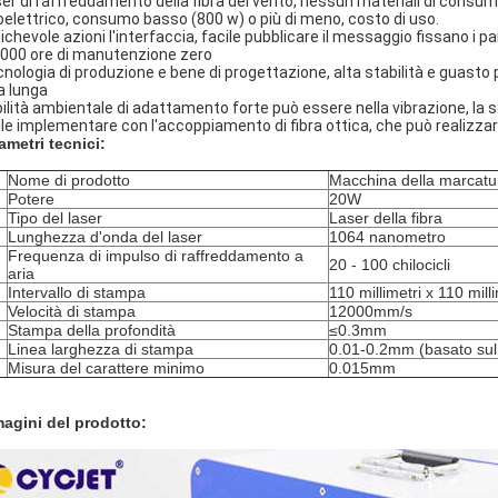
er di raffreddamento della fibra del vento, nessun materiali di consu
oelettrico, consumo basso (800 w) o più di meno, costo di uso.
chevole azioni l'interfaccia, facile pubblicare il messaggio fissano i p
000 ore di manutenzione zero
nologia di produzione e bene di progettazione, alta stabilità e guasto p
a lunga
bilità ambientale di adattamento forte può essere nella vibrazione, la s
ile implementare con l'accoppiamento di fibra ottica, che può realizzare
ametri tecnici:
Nome di prodotto
Macchina della marcatur
Potere
20W
Tipo del laser
Laser della fibra
Lunghezza d'onda del laser
1064 nanometro
Frequenza di impulso di raffreddamento a
20 - 100 chilocicli
aria
Intervallo di stampa
110 millimetri x 110 milli
Velocità di stampa
12000mm/s
Stampa della profondità
≤0.3mm
Linea larghezza di stampa
0.01-0.2mm (basato sul 
Misura del carattere minimo
0.015mm
agini del prodotto: