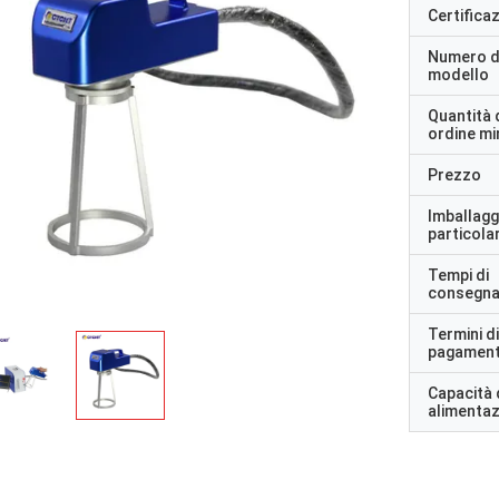
Certifica
Numero d
modello
Quantità 
ordine m
Prezzo
Imballagg
particolar
Tempi di
consegn
Termini di
pagamen
Capacità 
alimenta