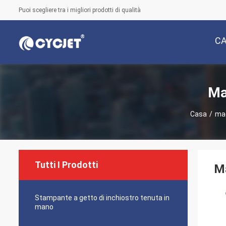
Puoi scegliere tra i migliori prodotti di qualità
C
Ma
Casa
/
mac
Tutti I Prodotti
Ma
Stampante a getto di inchiostro tenuta in
mano