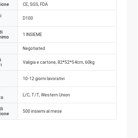
zione
CE, SGS, FDA
i
D100
di
1 INSIEME
inimo
Negotiated
i
Valigia e cartone, 82*52*54cm, 60kg
i
10-12 giorni lavorativi
a
L/C, T/T, Western Union
to
di
500 insiemi al mese
zione