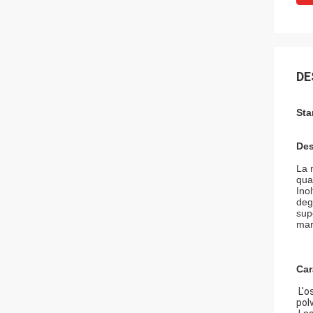
DE
Sta
Des
La 
qual
Inol
deg
sup
mar
Car
L'os
pol