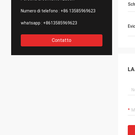
Sc
Numero di telefono :
+86 13585969623
whatsapp :
+8613585969623
Evi
Contatto
LA