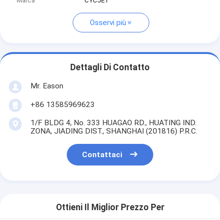
Marca
CYCJET
Osservi più
Dettagli Di Contatto
Mr. Eason
+86 13585969623
1/F BLDG 4, No. 333 HUAGAO RD., HUATING IND.
ZONA, JIADING DIST., SHANGHAI (201816) P.R.C.
Contattaci
Ottieni Il Miglior Prezzo Per