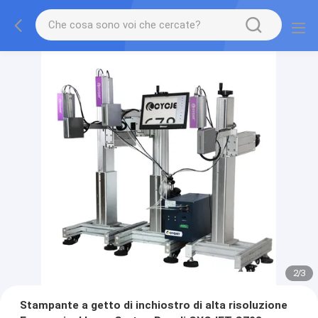
2
/
3
Stampante a getto di inchiostro di alta risoluzione