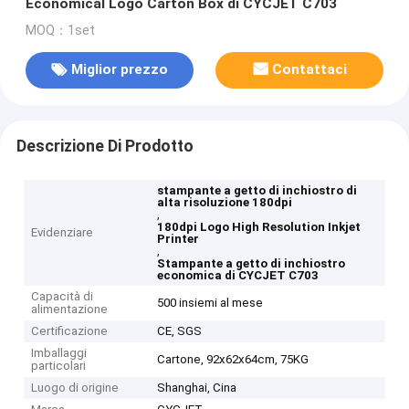
Economical Logo Carton Box di CYCJET C703
MOQ：1set
Miglior prezzo
Contattaci
Descrizione Di Prodotto
stampante a getto di inchiostro di
alta risoluzione 180dpi
,
180dpi Logo High Resolution Inkjet
Evidenziare
Printer
,
Stampante a getto di inchiostro
economica di CYCJET C703
Capacità di
500 insiemi al mese
alimentazione
Certificazione
CE, SGS
Imballaggi
Cartone, 92x62x64cm, 75KG
particolari
Luogo di origine
Shanghai, Cina