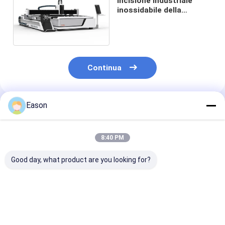
Incisione industriale
inossidabile della
tagliatrice del laser della
fibra 5000w
Continua
Eason
Prodotti Raccomandati
8:40 PM
Good day, what product are you looking for?
Macchina della
tagliatrice del laser
Tagliatrice ad 
taglierina del laser
della fibra 3000w
velocità del la