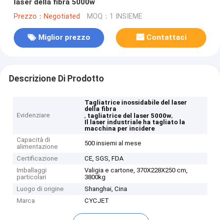
laser della fibra 5000w
Prezzo：Negotiated
MOQ：1 INSIEME
Miglior prezzo
Contattaci
Descrizione Di Prodotto
Tagliatrice inossidabile del laser
della fibra
Evidenziare
,
,
tagliatrice del laser 5000w
Il laser industriale ha tagliato la
macchina per incidere
Capacità di
500 insiemi al mese
alimentazione
Certificazione
CE, SGS, FDA
Imballaggi
Valigia e cartone, 370X228X250 cm,
particolari
3800kg
Luogo di origine
Shanghai, Cina
Marca
CYCJET