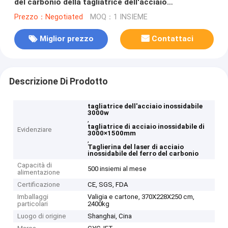
del carbonio della tagliatrice dell'acciaio
inossidabile 3000w 3000×1500mm
Prezzo：Negotiated
MOQ：1 INSIEME
Miglior prezzo
Contattaci
Descrizione Di Prodotto
tagliatrice dell'acciaio inossidabile
3000w
,
tagliatrice di acciaio inossidabile di
Evidenziare
3000×1500mm
,
Taglierina del laser di acciaio
inossidabile del ferro del carbonio
Capacità di
500 insiemi al mese
alimentazione
Certificazione
CE, SGS, FDA
Imballaggi
Valigia e cartone, 370X228X250 cm,
particolari
2400kg
Luogo di origine
Shanghai, Cina