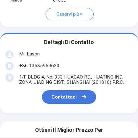
Marca
CYCJET
Osservi più
Dettagli Di Contatto
Mr. Eason
+86 13585969623
1/F BLDG 4, No. 333 HUAGAO RD., HUATING IND.
ZONA, JIADING DIST., SHANGHAI (201816) P.R.C.
Contattaci
Ottieni Il Miglior Prezzo Per