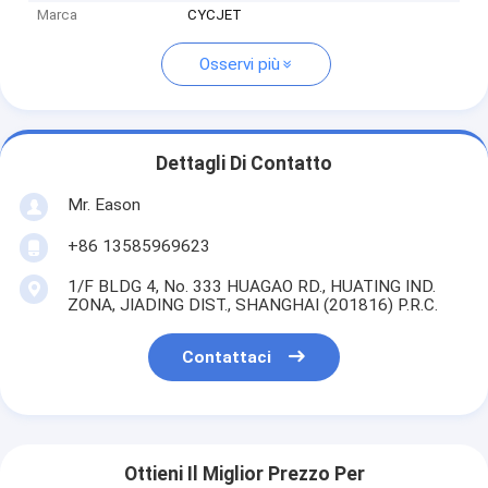
Marca
CYCJET
Osservi più
Dettagli Di Contatto
Mr. Eason
+86 13585969623
1/F BLDG 4, No. 333 HUAGAO RD., HUATING IND.
ZONA, JIADING DIST., SHANGHAI (201816) P.R.C.
Contattaci
Ottieni Il Miglior Prezzo Per