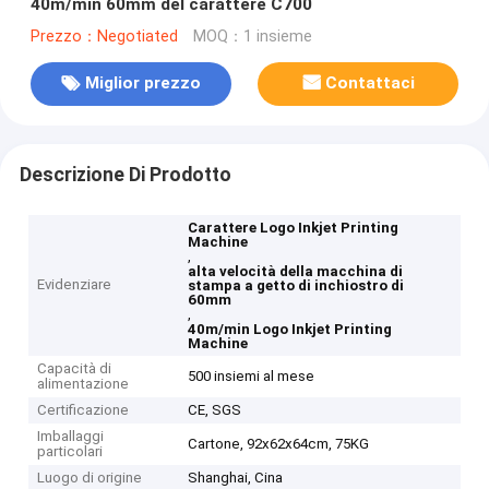
40m/min 60mm del carattere C700
Prezzo：Negotiated
MOQ：1 insieme
Miglior prezzo
Contattaci
Descrizione Di Prodotto
Carattere Logo Inkjet Printing
Machine
,
alta velocità della macchina di
Evidenziare
stampa a getto di inchiostro di
60mm
,
40m/min Logo Inkjet Printing
Machine
Capacità di
500 insiemi al mese
alimentazione
Certificazione
CE, SGS
Imballaggi
Cartone, 92x62x64cm, 75KG
particolari
Luogo di origine
Shanghai, Cina