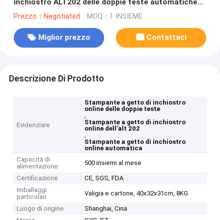
inchiostro ALT202 delle doppie teste automatiche
grande per il contenitore di cartone
Prezzo：Negotiated
MOQ：1 INSIEME
Miglior prezzo
Contattaci
Descrizione Di Prodotto
Stampante a getto di inchiostro
online delle doppie teste
,
Stampante a getto di inchiostro
Evidenziare
online dell'alt 202
,
Stampante a getto di inchiostro
online automatica
Capacità di
500 insiemi al mese
alimentazione
Certificazione
CE, SGS, FDA
Imballaggi
Valigia e cartone, 40x32x31cm, 8KG
particolari
Luogo di origine
Shanghai, Cina