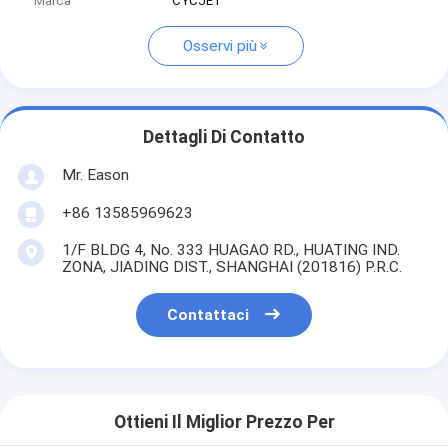
Marca
CYCJET
Osservi più
Dettagli Di Contatto
Mr. Eason
+86 13585969623
1/F BLDG 4, No. 333 HUAGAO RD., HUATING IND.
ZONA, JIADING DIST., SHANGHAI (201816) P.R.C.
Contattaci
Ottieni Il Miglior Prezzo Per