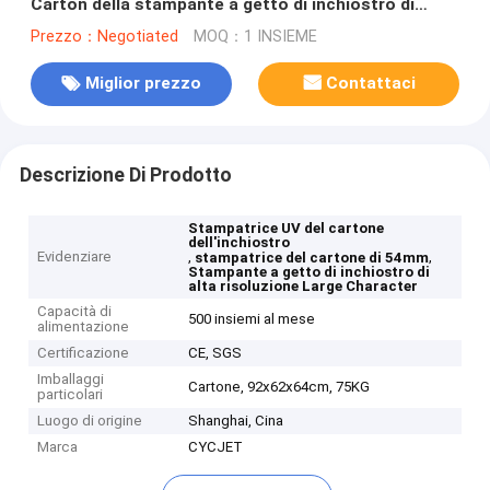
Carton della stampante a getto di inchiostro di
54mm
Prezzo：Negotiated
MOQ：1 INSIEME
Miglior prezzo
Contattaci
Descrizione Di Prodotto
Stampatrice UV del cartone
dell'inchiostro
Evidenziare
,
,
stampatrice del cartone di 54mm
Stampante a getto di inchiostro di
alta risoluzione Large Character
Capacità di
500 insiemi al mese
alimentazione
Certificazione
CE, SGS
Imballaggi
Cartone, 92x62x64cm, 75KG
particolari
Luogo di origine
Shanghai, Cina
Marca
CYCJET