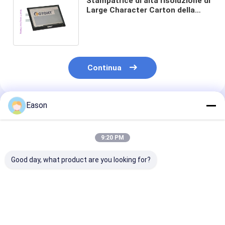
Stampatrice di alta risoluzione di
Large Character Carton della
stampante a getto di inchiostro
di 54mm
Continua
Eason
Prodotti Raccomandati
9:20 PM
Good day, what product are you looking for?
Stampatrice di alta
Stampa a getto
Stampa a gett
risoluzione di Large
d'inchiostro ad alta
d'inchiostro ad