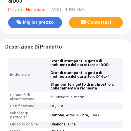
di DOD
Prezzo：Negotiated
MOQ：1 INSIEME
Miglior prezzo
Contattaci
Descrizione Di Prodotto
Grandi stampanti a getto di
inchiostro del carattere di DOD
,
Grandi stampanti a getto di
Evidenziare
inchiostro del carattere D16L-4
,
Stampante a getto di inchiostro a
collegamento a richiesta
Capacità di
500 insiemi al mese
alimentazione
Certificazione
CE, SGS
Imballaggi
Cartone, 43x43x33cm, 13KG
particolari
Luogo di origine
Shanghai, Cina