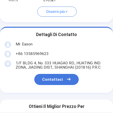
Marca
CYCJET
Osservi più
Dettagli Di Contatto
Mr. Eason
+86 13585969623
1/F BLDG 4, No. 333 HUAGAO RD., HUATING IND.
ZONA, JIADING DIST., SHANGHAI (201816) P.R.C.
Contattaci
Ottieni Il Miglior Prezzo Per