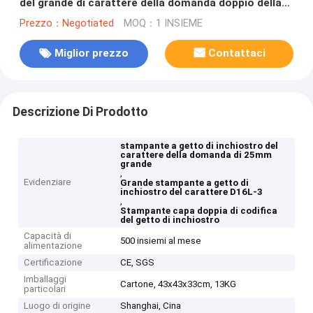
del grande di carattere della domanda doppio della
stampante a getto di inchiostro D16L-3
Prezzo：Negotiated
MOQ：1 INSIEME
Miglior prezzo
Contattaci
Descrizione Di Prodotto
stampante a getto di inchiostro del
carattere della domanda di 25mm
grande
,
Evidenziare
Grande stampante a getto di
inchiostro del carattere D16L-3
,
Stampante capa doppia di codifica
del getto di inchiostro
Capacità di
500 insiemi al mese
alimentazione
Certificazione
CE, SGS
Imballaggi
Cartone, 43x43x33cm, 13KG
particolari
Luogo di origine
Shanghai, Cina