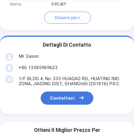
Marca
CYCJET
Osservi più
Dettagli Di Contatto
Mr. Eason
+86 13585969623
1/F BLDG 4, No. 333 HUAGAO RD., HUATING IND.
ZONA, JIADING DIST., SHANGHAI (201816) P.R.C.
Contattaci
Ottieni Il Miglior Prezzo Per