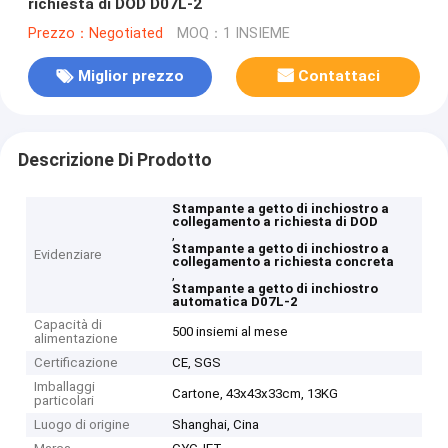
richiesta di DOD D07L-2
Prezzo：Negotiated
MOQ：1 INSIEME
Miglior prezzo
Contattaci
Descrizione Di Prodotto
Stampante a getto di inchiostro a
collegamento a richiesta di DOD
,
Stampante a getto di inchiostro a
Evidenziare
collegamento a richiesta concreta
,
Stampante a getto di inchiostro
automatica D07L-2
Capacità di
500 insiemi al mese
alimentazione
Certificazione
CE, SGS
Imballaggi
Cartone, 43x43x33cm, 13KG
particolari
Luogo di origine
Shanghai, Cina