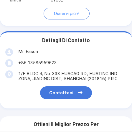
Marca
CYCJET
Osservi più
Dettagli Di Contatto
Mr. Eason
+86 13585969623
1/F BLDG 4, No. 333 HUAGAO RD., HUATING IND.
ZONA, JIADING DIST., SHANGHAI (201816) P.R.C.
Contattaci
Ottieni Il Miglior Prezzo Per