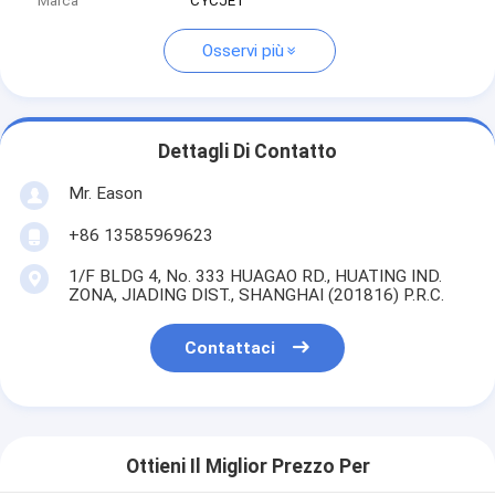
Marca
CYCJET
Osservi più
Dettagli Di Contatto
Mr. Eason
+86 13585969623
1/F BLDG 4, No. 333 HUAGAO RD., HUATING IND.
ZONA, JIADING DIST., SHANGHAI (201816) P.R.C.
Contattaci
Ottieni Il Miglior Prezzo Per