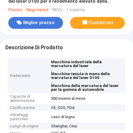
del laser D100 per il rendimento elevato della
gomma di automobile
Prezzo：Negotiated
MOQ：1 insieme
Miglior prezzo
Contattaci
Descrizione Di Prodotto
Macchina industriale della
marcatura del laser
,
Macchina tenuta in mano della
Evidenziare
marcatura del laser D100
,
Macchina della marcatura del laser
per la gomma di automobile
Capacità di
500 insiemi al mese
alimentazione
Certificazione
CE, SGS, FDA
Imballaggi
caso di legno
particolari
Luogo di origine
Shanghai, Cina