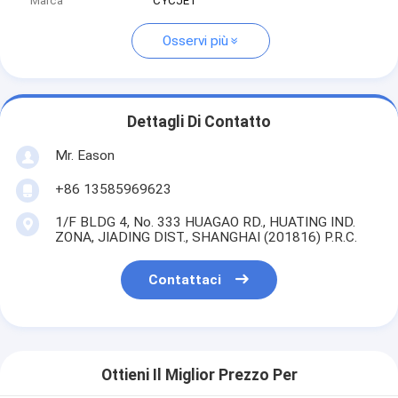
Marca
CYCJET
Osservi più
Dettagli Di Contatto
Mr. Eason
+86 13585969623
1/F BLDG 4, No. 333 HUAGAO RD., HUATING IND.
ZONA, JIADING DIST., SHANGHAI (201816) P.R.C.
Contattaci
Ottieni Il Miglior Prezzo Per