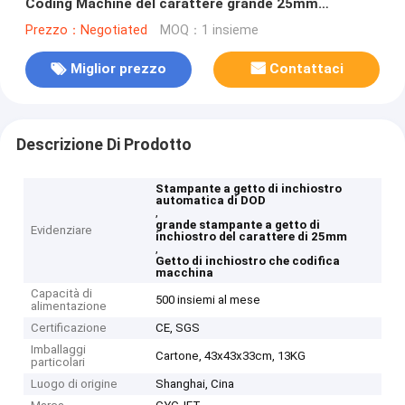
Coding Machine del carattere grande 25mm
automatico di DOD
Prezzo：Negotiated
MOQ：1 insieme
Miglior prezzo
Contattaci
Descrizione Di Prodotto
Stampante a getto di inchiostro
automatica di DOD
,
grande stampante a getto di
Evidenziare
inchiostro del carattere di 25mm
,
Getto di inchiostro che codifica
macchina
Capacità di
500 insiemi al mese
alimentazione
Certificazione
CE, SGS
Imballaggi
Cartone, 43x43x33cm, 13KG
particolari
Luogo di origine
Shanghai, Cina